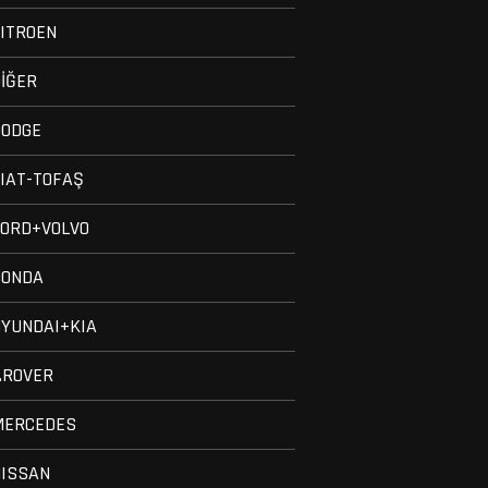
ITROEN
İĞER
DODGE
IAT-TOFAŞ
FORD+VOLVO
HONDA
YUNDAI+KIA
.ROVER
MERCEDES
NISSAN