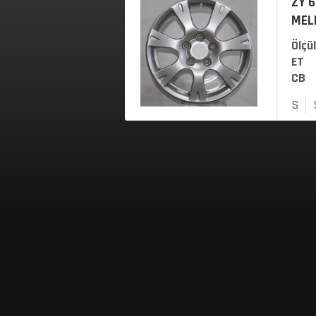
ZY 6
MEL
Ölçü
ET
CB
S