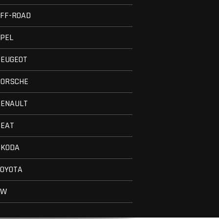
FF-ROAD
PEL
PEUGEOT
PORSCHE
RENAULT
SEAT
SKODA
TOYOTA
VW