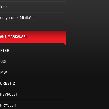
inek
amyonet - Minibüs
ANT MARKALARI
AFTER
UDI
BMW
ORBET 2
CHEVROLET
CHRYSLER