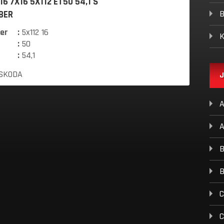
16 7X16 5X112 ET50 54,1 S
B
BER
ler
:
5x112 16
K
:
50
:
54,1
SKODA
J
A
B