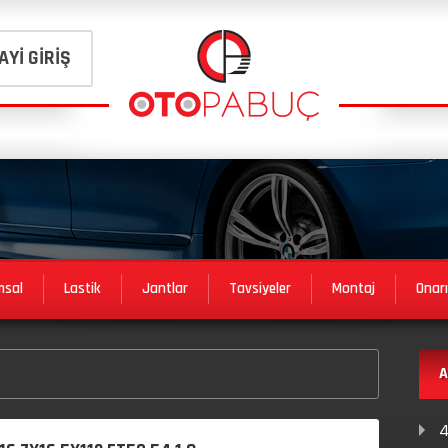
AYİ GİRİŞ
msal
Lastik
Jantlar
Tavsiyeler
Montaj
Onar
A
4